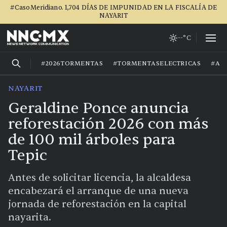
#CasoMeridiano. 1,704 DÍAS DE IMPUNIDAD EN LA FISCALÍA DE
NAYARIT
--°C
#2026TORMENTAS
#TORMENTASELECTRICAS
#AG
NAYARIT
Geraldine Ponce anuncia
reforestación 2026 con más
de 100 mil árboles para
Tepic
Antes de solicitar licencia, la alcaldesa
encabezará el arranque de una nueva
jornada de reforestación en la capital
nayarita.