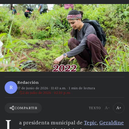
Redacción
R
17 de junio de 2026
·
11:43 a.m.
·
1
min de lectura
2 de julio de 2026 · 02:10 p.m.
A−
A+
COMPARTIR
TEXTO
L
a presidenta municipal de
Tepic
,
Geraldine