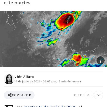
este martes
i
Vhin Alfaro
16 de junio de 2026
·
04:07 a.m.
·
3
min de lectura
A−
A+
COMPARTIR
TEXTO