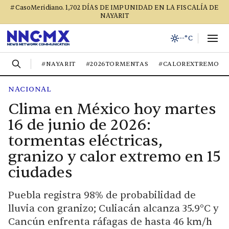
#CasoMeridiano. 1,702 DÍAS DE IMPUNIDAD EN LA FISCALÍA DE
NAYARIT
--°C
#NAYARIT
#2026TORMENTAS
#CALOREXTREMO
NACIONAL
Clima en México hoy martes
16 de junio de 2026:
tormentas eléctricas,
granizo y calor extremo en 15
ciudades
Puebla registra 98% de probabilidad de
lluvia con granizo; Culiacán alcanza 35.9°C y
Cancún enfrenta ráfagas de hasta 46 km/h