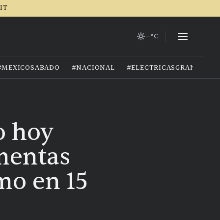
RIT
--°C
#MEXICOSABADO
#NACIONAL
#ELECTRICASGRANIZO
o hoy
rmentas
emo en 15