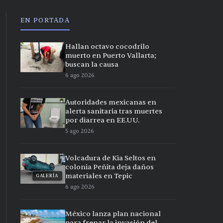
EN PORTADA
Hallan octavo cocodrilo
muerto en Puerto Vallarta;
buscan la causa
6 ago 2026
Autoridades mexicanas en
alerta sanitaria tras muertes
por diarrea en EE.UU.
5 ago 2026
Volcadura de Kia Seltos en
colonia Peñita deja daños
materiales en Tepic
GALERÍA
6 ago 2026
México lanza plan nacional
para frenar la invasión del