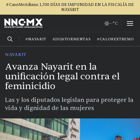
#CasoMeridiano. 1,700 DÍAS DE IMPUNIDAD EN LA FISCALÍA DE
NAYARIT
--°C
#NAYARIT
#2026TORMENTAS
#CALOREXTREMO
NAYARIT
Avanza Nayarit en la
unificación legal contra el
feminicidio
Las y los diputados legislan para proteger la
vida y dignidad de las mujeres