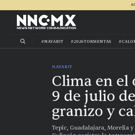
#
#NAYARIT
#2026TORMENTAS
#CALO
NAYARIT
Clima en el
9 de julio d
granizo y c
Tepic, Guadalajara, Morelia y