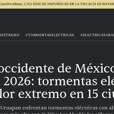
CasoMeridiano. 1,702 DÍAS DE IMPUNIDAD EN LA FISCALÍA DE NAYAR
REXTREMO
#TORMENTASELECTRICAS
#ELECTRICASGRA
 occidente de México
e 2026: tormentas elé
alor extremo en 15 c
 Uruapan enfrentan tormentas eléctricas con alt