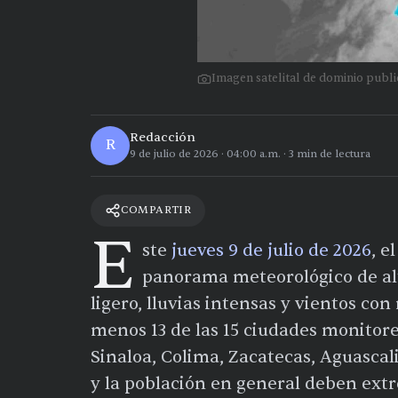
Imagen satelital de dominio pub
Redacción
R
9 de julio de 2026
·
04:00 a.m.
·
3
min de lectura
COMPARTIR
E
ste
jueves 9 de julio de 2026
, e
panorama meteorológico de alt
ligero, lluvias intensas y vientos co
menos 13 de las 15 ciudades monitor
Sinaloa, Colima, Zacatecas, Aguascal
y la población en general deben ext