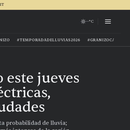
IT
--°C
NIZO
#TEMPORADADELLUVIAS2026
#GRANIZOCALOR
 este jueves
ctricas,
iudades
a probabilidad de lluvia;