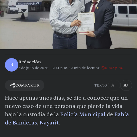
Redacción
R
7 de julio de 2026
·
12:41 p.m.
·
2
min de lectura
01:02 p.m.
A−
A+
COMPARTIR
TEXTO
Hace apenas unos días, se dio a conocer que un
nuevo caso de una persona que pierde la vida
bajo la custodia de la
Policía Municipal
de
Bahía
de Banderas
,
Nayarit
.