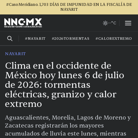
#CasoMeridiano. 1,703 DÍAS DE IMPUNIDAD EN LA FISCALÍA DE
NAYARIT
--°C
#NAYARIT
#2026TORMENTAS
#CALOREXTREMO
NAYARIT
Clima en el occidente de
México hoy lunes 6 de julio
de 2026: tormentas
eléctricas, granizo y calor
extremo
Aguascalientes, Morelia, Lagos de Moreno y
Zacatecas registrarán los mayores
acumulados de lluvia este lunes, mientras