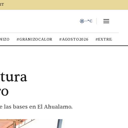
IT
--°C
NIZO
#GRANIZOCALOR
#AGOSTO2026
#EXTREMOCIU
ctura
ro
de las bases en El Ahualamo.