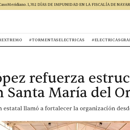
CasoMeridiano. 1,702 DÍAS DE IMPUNIDAD EN LA FISCALÍA DE NAYAR
REXTREMO
#TORMENTASELECTRICAS
#ELECTRICASGRA
ópez refuerza estru
en Santa María del O
n estatal llamó a fortalecer la organización des