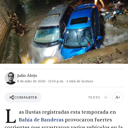
Julio Alejo
8 de julio de 2026
·
12:14 p.m.
·
2
min de lectura
A−
A+
COMPARTIR
TEXTO
L
as lluvias registradas esta temporada en
Bahía de Banderas
provocaron fuertes
corrientes que arrastraron varios vehículos en la