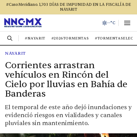
#CasoMeridiano. 1,703 DÍAS DE IMPUNIDAD EN LA FISCALÍA DE
NAYARIT
--°C
#NAYARIT
#2026TORMENTAS
#TORMENTASELECT
NAYARIT
Corrientes arrastran
vehículos en Rincón del
Cielo por lluvias en Bahía de
Banderas
El temporal de este año dejó inundaciones y
evidenció riesgos en vialidades y canales
pluviales sin mantenimiento.