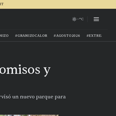
IT
--°C
NIZO
#GRANIZOCALOR
#AGOSTO2026
#EXTREMOCIU
omisos y
pervisó un nuevo parque para