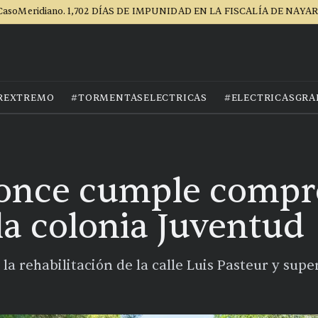
CasoMeridiano. 1,702 DÍAS DE IMPUNIDAD EN LA FISCALÍA DE NAYAR
REXTREMO
#TORMENTASELECTRICAS
#ELECTRICASGRA
Ponce cumple compr
la colonia Juventud
 la rehabilitación de la calle Luis Pasteur y su