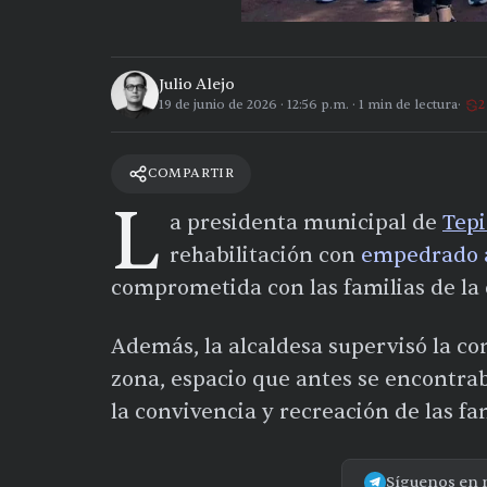
Julio Alejo
19 de junio de 2026
·
12:56 p.m.
·
1
min de lectura
2
COMPARTIR
L
a presidenta municipal de
Tepi
rehabilitación con
empedrado 
comprometida con las familias de la
Además, la alcaldesa supervisó la c
zona, espacio que antes se encontra
la convivencia y recreación de las fam
Síguenos en 