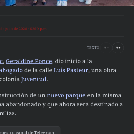
 de julio de 2026 · 02:10 p.m.
A−
A+
TEXTO
c
,
Geraldine Ponce
, dio inicio a la
ahogado
de la calle
Luis Pasteur
, una obra
 colonia
Juventud
.
onstrucción de un
nuevo parque
en la misma
ba abandonado y que ahora será destinado a
ilias.
nuestro canal de Telegram