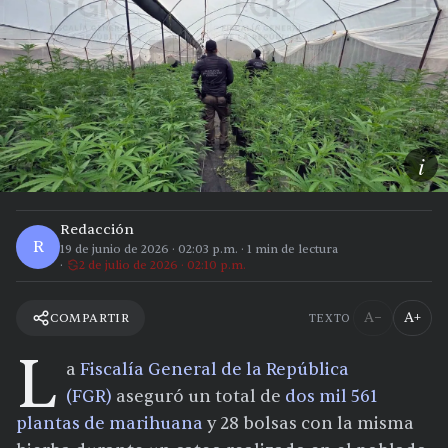
i
Redacción
R
19 de junio de 2026
·
02:03 p.m.
·
1
min de lectura
2 de julio de 2026 · 02:10 p.m.
A−
A+
COMPARTIR
TEXTO
L
a
Fiscalía General de la República
(FGR)
aseguró un total de
dos mil 561
plantas de marihuana
y 28 bolsas con la misma