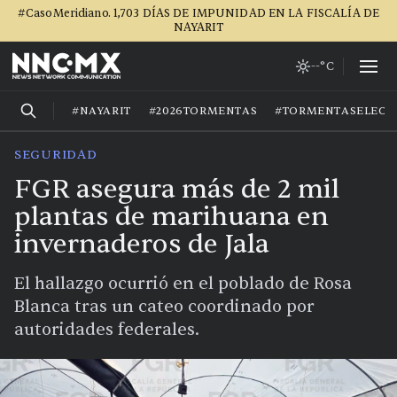
#CasoMeridiano. 1,703 DÍAS DE IMPUNIDAD EN LA FISCALÍA DE
NAYARIT
--°C
#NAYARIT
#2026TORMENTAS
#TORMENTASELECT
SEGURIDAD
FGR asegura más de 2 mil
plantas de marihuana en
invernaderos de Jala
El hallazgo ocurrió en el poblado de Rosa
Blanca tras un cateo coordinado por
autoridades federales.