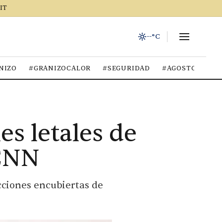
IT
--°C
NIZO
#GRANIZOCALOR
#SEGURIDAD
#AGOSTO2026
s letales de
 CNN
cciones encubiertas de