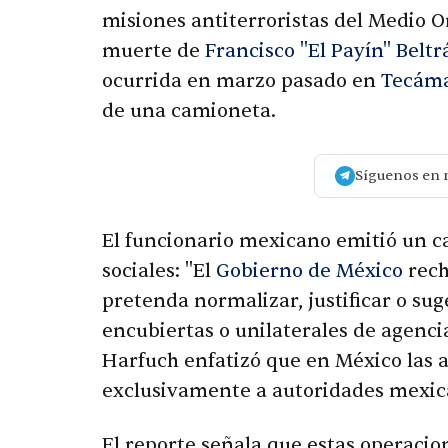
misiones antiterroristas del Medio Or
muerte de
Francisco "El Payín" Beltr
ocurrida en marzo pasado en
Tecáma
de una camioneta.
Síguenos en 
El funcionario mexicano emitió un ca
sociales: "El
Gobierno de México
rech
pretenda normalizar, justificar o suge
encubiertas o unilaterales de agencia
Harfuch enfatizó que en México las 
exclusivamente a autoridades mexi
El reporte señala que estas operaci