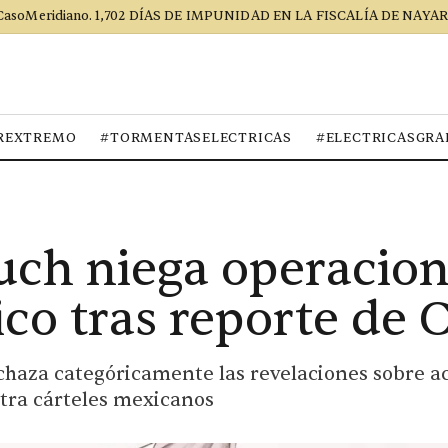
CasoMeridiano. 1,702 DÍAS DE IMPUNIDAD EN LA FISCALÍA DE NAYAR
REXTREMO
#TORMENTASELECTRICAS
#ELECTRICASGRA
uch niega operacione
co tras reporte de
echaza categóricamente las revelaciones sobre a
tra cárteles mexicanos