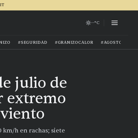
IT
--°C
NIZO
#SEGURIDAD
#GRANIZOCALOR
#AGOSTO2026
e julio de
or extremo
 viento
0 km/h en rachas; siete