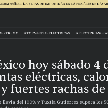
CasoMeridiano. 1,702 DÍAS DE IMPUNIDAD EN LA FISCALÍA DE NAYAR
REXTREMO
#TORMENTASELECTRICAS
#ELECTRICASGRA
xico hoy sábado 4 d
tas eléctricas, cal
y fuertes rachas de
e lluvia del 100% y Tuxtla Gutiérrez supera los 5