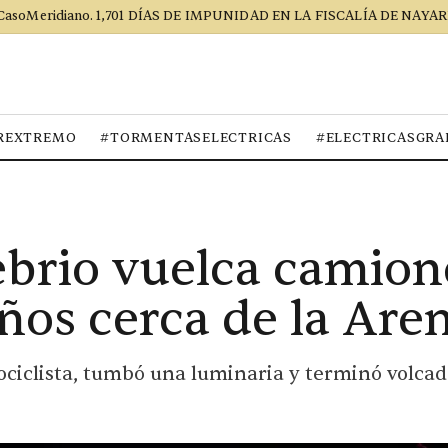
CasoMeridiano. 1,701 DÍAS DE IMPUNIDAD EN LA FISCALÍA DE NAYAR
REXTREMO
#TORMENTASELECTRICAS
#ELECTRICASGRA
brio vuelca camione
años cerca de la Are
ociclista, tumbó una luminaria y terminó volcad