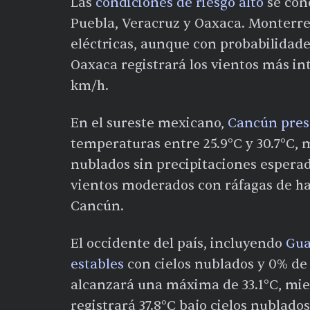
Las
condiciones de riesgo alto
se con
Puebla, Veracruz y Oaxaca. Monterr
eléctricas, aunque con probabilidade
Oaxaca registrará los vientos más int
km/h.
En el sureste mexicano,
Cancún pres
temperaturas entre 25.9°C y 30.7°C,
nublados sin precipitaciones espera
vientos moderados con ráfagas de has
Cancún.
El occidente del país, incluyendo
Gua
estables
con cielos nublados y 0% de 
alcanzará una máxima de 33.1°C, mie
registrará 37.8°C bajo cielos nublados