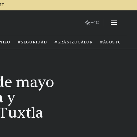
IT
--°C
NIZO
#SEGURIDAD
#GRANIZOCALOR
#AGOSTO2026
 de mayo
a y
Tuxtla