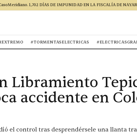
CasoMeridiano. 1,702 DÍAS DE IMPUNIDAD EN LA FISCALÍA DE NAYAR
REXTREMO
#TORMENTASELECTRICAS
#ELECTRICASGRA
n Libramiento Tepic
oca accidente en Co
ó el control tras desprendérsele una llanta tr