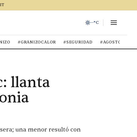
IT
--°C
NIZO
#GRANIZOCALOR
#SEGURIDAD
#AGOSTO2026
: llanta
lonia
asera; una menor resultó con