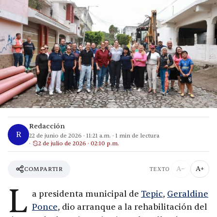
Redacción
R
22 de junio de 2026
·
11:21 a.m.
·
1
min de lectura
2 de julio de 2026 · 02:10 p.m.
A−
A+
COMPARTIR
TEXTO
L
a presidenta municipal de
Tepic
,
Geraldine
Ponce
, dio arranque a la rehabilitación del