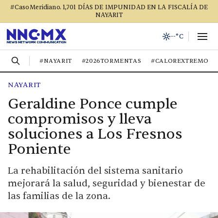
#CasoMeridiano. 1,701 DÍAS DE IMPUNIDAD EN LA FISCALÍA DE
NAYARIT
--°C
#NAYARIT
#2026TORMENTAS
#CALOREXTREMO
NAYARIT
Geraldine Ponce cumple
compromisos y lleva
soluciones a Los Fresnos
Poniente
La rehabilitación del sistema sanitario
mejorará la salud, seguridad y bienestar de
las familias de la zona.