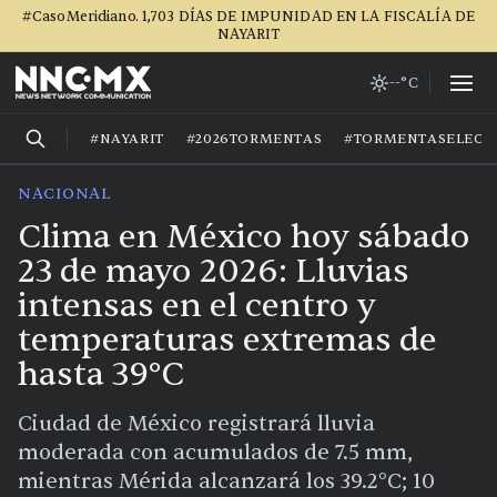
#CasoMeridiano. 1,703 DÍAS DE IMPUNIDAD EN LA FISCALÍA DE
NAYARIT
--°C
#NAYARIT
#2026TORMENTAS
#TORMENTASELECT
NACIONAL
Clima en México hoy sábado
23 de mayo 2026: Lluvias
intensas en el centro y
temperaturas extremas de
hasta 39°C
Ciudad de México registrará lluvia
moderada con acumulados de 7.5 mm,
mientras Mérida alcanzará los 39.2°C; 10