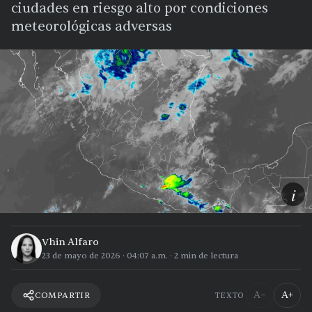
ciudades en riesgo alto por condiciones
meteorológicas adversas
i
Vhin Alfaro
23 de mayo de 2026
·
04:07 a.m.
·
2
min de lectura
A−
A+
COMPARTIR
TEXTO