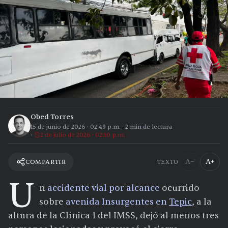
Obed Torres
15 de junio de 2026
·
02:49 p.m.
·
2
min de lectura
2 de julio de 2026 · 02:10 p.m.
A−
A+
COMPARTIR
TEXTO
U
n
accidente vial por alcance
ocurrido
sobre
avenida Insurgentes en
Tepic
, a la
altura de la Clínica 1 del IMSS, dejó al menos tres