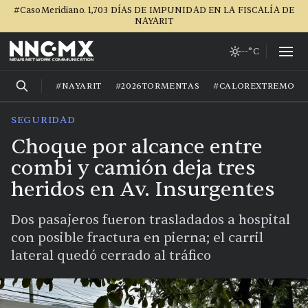
#CasoMeridiano. 1,703 DÍAS DE IMPUNIDAD EN LA FISCALÍA DE
NAYARIT
--°C
#NAYARIT
#2026TORMENTAS
#CALOREXTREMO
SEGURIDAD
Choque por alcance entre
combi y camión deja tres
heridos en Av. Insurgentes
Dos pasajeros fueron trasladados a hospital
con posible fractura en pierna; el carril
lateral quedó cerrado al tráfico