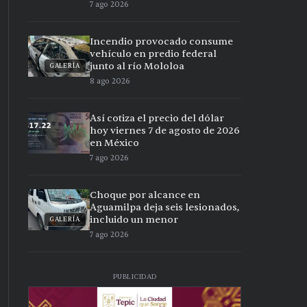
7 ago 2026
Incendio provocado consume
vehículo en predio federal
junto al río Mololoa
GALERÍA
8 ago 2026
Así cotiza el precio del dólar
hoy viernes 7 de agosto de 2026
en México
7 ago 2026
Choque por alcance en
Aguamilpa deja seis lesionados,
incluido un menor
GALERÍA
7 ago 2026
PUBLICIDAD