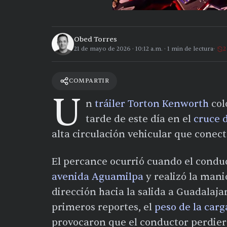
Obed Torres
21 de mayo de 2026
·
10:12 a.m.
·
1
min de lectura
2
COMPARTIR
U
n
tráiler Torton Kenworth
col
tarde de este día en el
cruce 
alta circulación vehicular que conect
El percance ocurrió cuando el conduc
avenida Aguamilpa
y realizó la man
dirección hacia la salida a Guadalaja
primeros reportes, el
peso de la carg
provocaron que el conductor perdiera