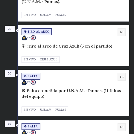
(U.N.A.M. - Pumas).
EN VIVO
U.N.A.M. - PUMAS
70'
🎯 TIRO AL ARCO
1-1
VS
🎯 ¡Tiro al arco de Cruz Azul! (5 en el partido)
EN VIVO
CRUZ AZUL
70'
🚫 FALTA
1-1
VS
🚫 Falta cometida por U.N.A.M. - Pumas. (11 faltas
del equipo)
EN VIVO
U.N.A.M. - PUMAS
65'
🚫 FALTA
1-1
VS