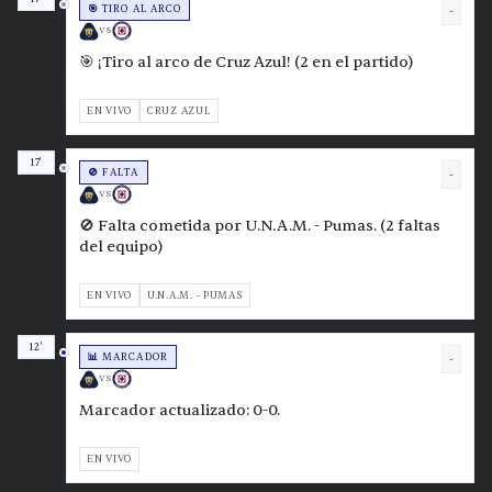
🎯 TIRO AL ARCO
-
VS
🎯 ¡Tiro al arco de Cruz Azul! (2 en el partido)
EN VIVO
CRUZ AZUL
17'
🚫 FALTA
-
VS
🚫 Falta cometida por U.N.A.M. - Pumas. (2 faltas
del equipo)
EN VIVO
U.N.A.M. - PUMAS
12'
📊 MARCADOR
-
VS
Marcador actualizado: 0-0.
EN VIVO