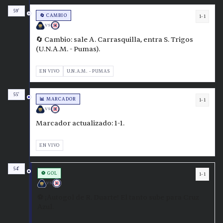
59'
🔄 CAMBIO
1-1
VS
🔄 Cambio: sale A. Carrasquilla, entra S. Trigos
(U.N.A.M. - Pumas).
EN VIVO
U.N.A.M. - PUMAS
55'
📊 MARCADOR
1-1
VS
Marcador actualizado: 1-1.
EN VIVO
54'
⚽ GOL
1-1
VS
⚽ ¡Autogol de R. Duarte! El tanto sube para Cruz
Azul.