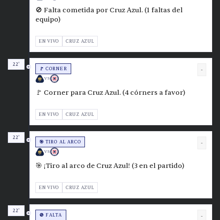
🚫 Falta cometida por Cruz Azul. (1 faltas del
equipo)
EN VIVO
CRUZ AZUL
22'
🚩 CORNER
-
VS
🚩 Corner para Cruz Azul. (4 córners a favor)
EN VIVO
CRUZ AZUL
22'
🎯 TIRO AL ARCO
-
VS
🎯 ¡Tiro al arco de Cruz Azul! (3 en el partido)
EN VIVO
CRUZ AZUL
22'
🚫 FALTA
-