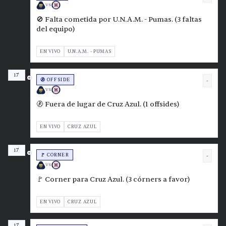
VS
🚫 Falta cometida por U.N.A.M. - Pumas. (3 faltas
del equipo)
EN VIVO
U.N.A.M. - PUMAS
17'
🚷 OFFSIDE
-
VS
🚷 Fuera de lugar de Cruz Azul. (1 offsides)
EN VIVO
CRUZ AZUL
17'
🚩 CORNER
-
VS
🚩 Corner para Cruz Azul. (3 córners a favor)
EN VIVO
CRUZ AZUL
17'