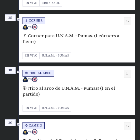
EN VIVO
CRUZ AZUL
38'
🚩 CORNER
1-
VS
🚩 Corner para U.N.A.M. - Pumas. (1 córners a
favor)
EN VIVO
U.N.A.M. - PUMAS
38'
🎯 TIRO AL ARCO
1-
VS
🎯 ¡Tiro al arco de U.N.A.M. - Pumas! (1 en el
partido)
EN VIVO
U.N.A.M. - PUMAS
36'
🔄 CAMBIO
1-
VS