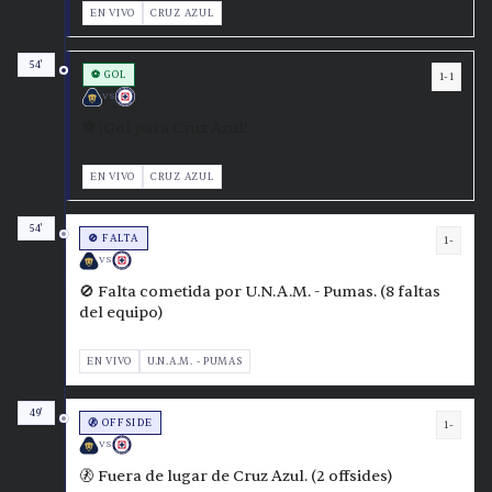
EN VIVO
CRUZ AZUL
54'
⚽ GOL
1-1
VS
⚽ ¡Gol para Cruz Azul!
EN VIVO
CRUZ AZUL
54'
🚫 FALTA
1-
VS
🚫 Falta cometida por U.N.A.M. - Pumas. (8 faltas
del equipo)
EN VIVO
U.N.A.M. - PUMAS
49'
🚷 OFFSIDE
1-
VS
🚷 Fuera de lugar de Cruz Azul. (2 offsides)