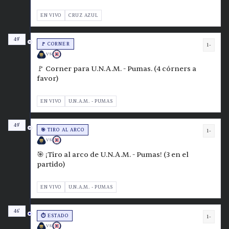
EN VIVO
CRUZ AZUL
49'
🚩 CORNER
1-
VS
🚩 Corner para U.N.A.M. - Pumas. (4 córners a
favor)
EN VIVO
U.N.A.M. - PUMAS
49'
🎯 TIRO AL ARCO
1-
VS
🎯 ¡Tiro al arco de U.N.A.M. - Pumas! (3 en el
partido)
EN VIVO
U.N.A.M. - PUMAS
46'
⏱️ ESTADO
1-
VS