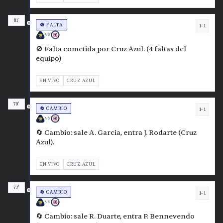
81'
🚫 FALTA
1-1
VS
🚫 Falta cometida por Cruz Azul. (4 faltas del
equipo)
EN VIVO
CRUZ AZUL
79'
🔄 CAMBIO
1-1
VS
🔄 Cambio: sale A. Garcia, entra J. Rodarte (Cruz
Azul).
EN VIVO
CRUZ AZUL
72'
🔄 CAMBIO
1-1
VS
🔄 Cambio: sale R. Duarte, entra P. Bennevendo