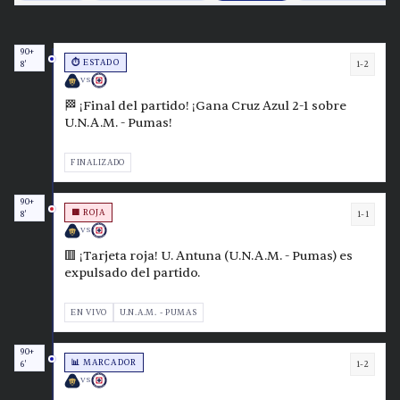
90+
⏱️ ESTADO
1-2
8'
VS
🏁 ¡Final del partido! ¡Gana Cruz Azul 2-1 sobre
U.N.A.M. - Pumas!
FINALIZADO
90+
🟥 ROJA
1-1
8'
VS
🟥 ¡Tarjeta roja! U. Antuna (U.N.A.M. - Pumas) es
expulsado del partido.
EN VIVO
U.N.A.M. - PUMAS
90+
📊 MARCADOR
1-2
6'
VS