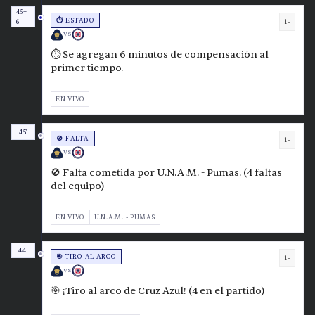
45+
⏱️ ESTADO
1-
6'
VS
⏱️ Se agregan 6 minutos de compensación al
primer tiempo.
EN VIVO
45'
🚫 FALTA
1-
VS
🚫 Falta cometida por U.N.A.M. - Pumas. (4 faltas
del equipo)
EN VIVO
U.N.A.M. - PUMAS
44'
🎯 TIRO AL ARCO
1-
VS
🎯 ¡Tiro al arco de Cruz Azul! (4 en el partido)