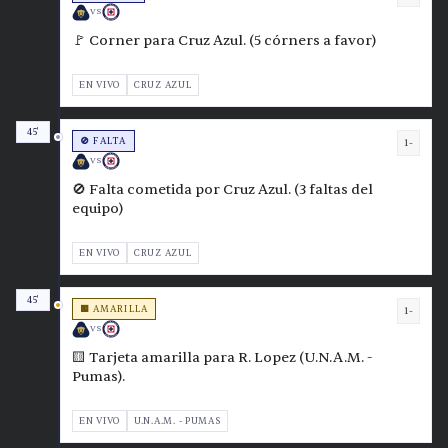
VS
🚩 Corner para Cruz Azul. (5 córners a favor)
EN VIVO
CRUZ AZUL
45'
🚫 FALTA
1-
VS
🚫 Falta cometida por Cruz Azul. (3 faltas del
equipo)
EN VIVO
CRUZ AZUL
45'
🟨 AMARILLA
1-
VS
🟨 Tarjeta amarilla para R. Lopez (U.N.A.M. -
Pumas).
EN VIVO
U.N.A.M. - PUMAS