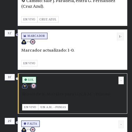
🔄 Cambio: sale J. Paradela, entra G. Fernandez
(Cruz Azul).
EN VIVO
CRUZ AZUL
32'
📊 MARCADOR
1-
VS
Marcador actualizado: 1-0.
EN VIVO
31'
⚽ GOL
-
VS
⚽ ¡Gol de R. Morales para U.N.A.M. - Pumas!
EN VIVO
U.N.A.M. - PUMAS
25'
🚫 FALTA
-
VS