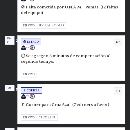
🚫 Falta cometida por U.N.A.M. - Pumas. (12 faltas
del equipo)
EN VIVO
U.N.A.M. - PUMAS
90+
⏱️ ESTADO
1-2
8'
VS
⏱️ Se agregan 8 minutos de compensación al
segundo tiempo.
EN VIVO
90'
🚩 CORNER
1-1
VS
🚩 Corner para Cruz Azul. (7 córners a favor)
EN VIVO
CRUZ AZUL