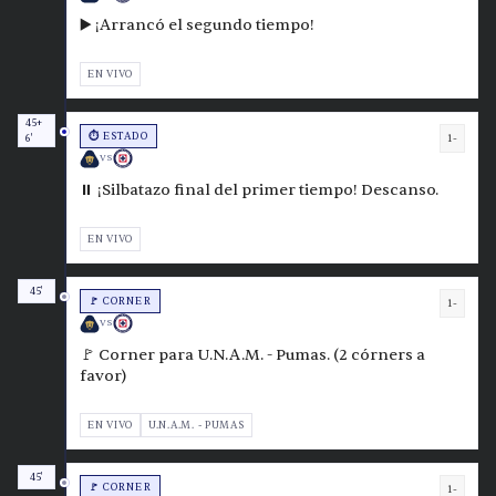
▶️ ¡Arrancó el segundo tiempo!
EN VIVO
45+
⏱️ ESTADO
1-
6'
VS
⏸️ ¡Silbatazo final del primer tiempo! Descanso.
EN VIVO
45'
🚩 CORNER
1-
VS
🚩 Corner para U.N.A.M. - Pumas. (2 córners a
favor)
EN VIVO
U.N.A.M. - PUMAS
45'
🚩 CORNER
1-