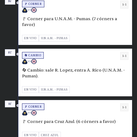
86'
🚩 CORNER
1-1
VS
🚩 Corner para U.N.A.M. - Pumas. (7 córners a
favor)
EN VIVO
U.N.A.M. - PUMAS
85'
🔄 CAMBIO
1-1
VS
🔄 Cambio: sale R. Lopez, entra A. Rico (U.N.A.M. -
Pumas).
EN VIVO
U.N.A.M. - PUMAS
81'
🚩 CORNER
1-1
VS
🚩 Corner para Cruz Azul. (6 córners a favor)
EN VIVO
CRUZ AZUL