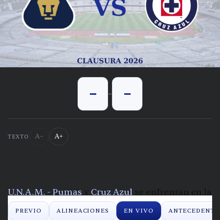
-
-
-
A−
A+
TEXTO
U.N.A.M. - Pumas
y
Cruz Azul
se enfrentan en la
Clausura 2026 de la Liga MX. Aqui te contamos
PREVIO
ALINEACIONES
EN VIVO
ANTECEDENTE
lo que pasa en vivo, minuto a minuto.