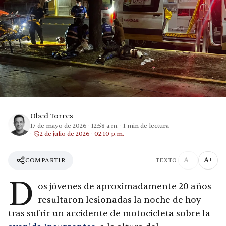
Obed Torres
17 de mayo de 2026
·
12:58 a.m.
·
1
min de lectura
2 de julio de 2026 · 02:10 p.m.
A−
A+
COMPARTIR
TEXTO
D
os jóvenes de aproximadamente 20 años
resultaron lesionadas la noche de hoy
tras sufrir un accidente de motocicleta sobre la