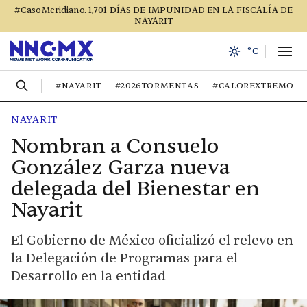
#CasoMeridiano. 1,701 DÍAS DE IMPUNIDAD EN LA FISCALÍA DE
NAYARIT
--°C
#NAYARIT
#2026TORMENTAS
#CALOREXTREMO
NAYARIT
Nombran a Consuelo
González Garza nueva
delegada del Bienestar en
Nayarit
El Gobierno de México oficializó el relevo en
la Delegación de Programas para el
Desarrollo en la entidad