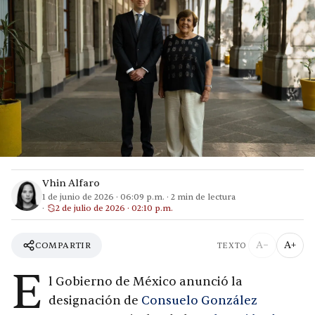
Vhin Alfaro
1 de junio de 2026
·
06:09 p.m.
·
2
min de lectura
2 de julio de 2026 · 02:10 p.m.
A−
A+
COMPARTIR
TEXTO
E
l Gobierno de México anunció la
designación de
Consuelo González