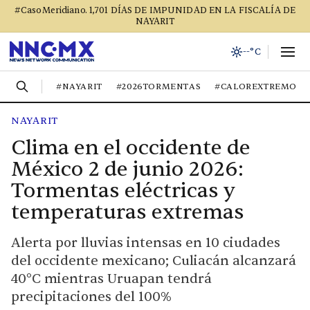
#CasoMeridiano. 1,701 DÍAS DE IMPUNIDAD EN LA FISCALÍA DE
NAYARIT
--°C
#NAYARIT
#2026TORMENTAS
#CALOREXTREMO
NAYARIT
Clima en el occidente de
México 2 de junio 2026:
Tormentas eléctricas y
temperaturas extremas
Alerta por lluvias intensas en 10 ciudades
del occidente mexicano; Culiacán alcanzará
40°C mientras Uruapan tendrá
precipitaciones del 100%