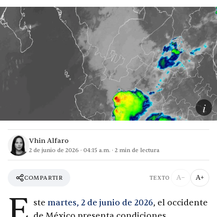
i
Vhin Alfaro
2 de junio de 2026
·
04:15 a.m.
·
2
min de lectura
A−
A+
COMPARTIR
TEXTO
E
ste
martes, 2 de junio de 2026
, el occidente
de México presenta condiciones