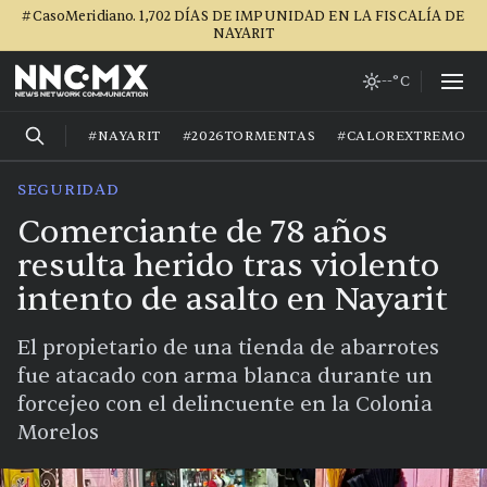
#CasoMeridiano. 1,702 DÍAS DE IMPUNIDAD EN LA FISCALÍA DE
NAYARIT
--°C
#NAYARIT
#2026TORMENTAS
#CALOREXTREMO
SEGURIDAD
Comerciante de 78 años
resulta herido tras violento
intento de asalto en Nayarit
El propietario de una tienda de abarrotes
fue atacado con arma blanca durante un
forcejeo con el delincuente en la Colonia
Morelos