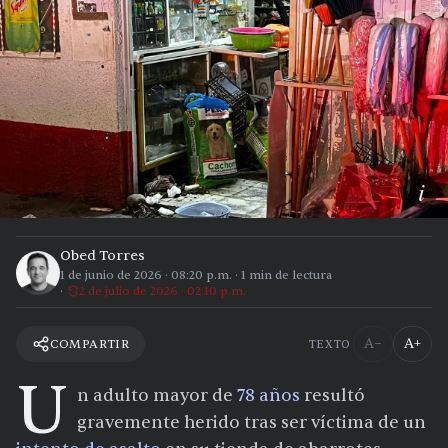
i
Obed Torres
1 de junio de 2026
·
08:20 p.m.
·
1
min de lectura
2 de julio de 2026 · 02:10 p.m.
A−
A+
COMPARTIR
TEXTO
U
n adulto mayor de
78 años
resultó
gravemente herido tras ser víctima de un