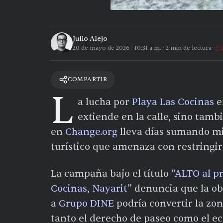
Julio Alejo
20 de mayo de 2026
·
10:31 a.m.
·
2
min de lectura
COMPARTIR
L
a lucha por
Playa Las Cocinas
e
extiende en la calle, sino tamb
en
Change.org
lleva días sumando mil
turístico que amenaza con restringir 
La campaña bajo el título
“ALTO al p
Cocinas, Nayarit”
denuncia que la ob
a
Grupo DINE
podría convertir la zon
tanto el derecho de paseo como el ec