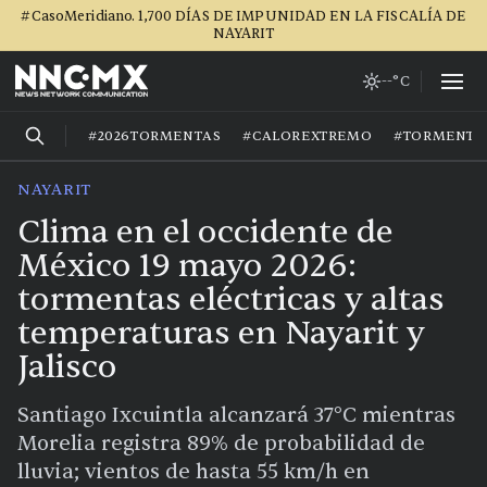
#CasoMeridiano. 1,700 DÍAS DE IMPUNIDAD EN LA FISCALÍA DE
NAYARIT
--°C
#2026TORMENTAS
#CALOREXTREMO
#TORMENTA
NAYARIT
Clima en el occidente de
México 19 mayo 2026:
tormentas eléctricas y altas
temperaturas en Nayarit y
Jalisco
Santiago Ixcuintla alcanzará 37°C mientras
Morelia registra 89% de probabilidad de
lluvia; vientos de hasta 55 km/h en