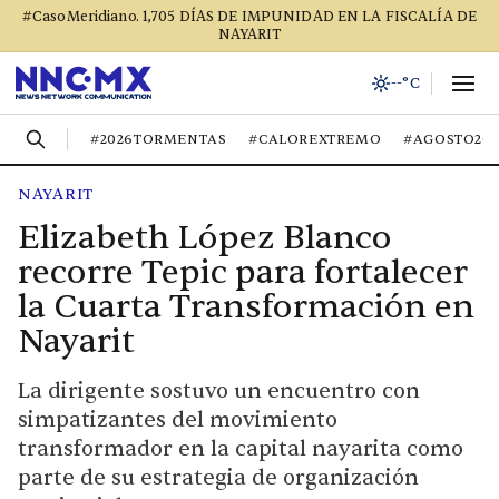
#CasoMeridiano. 1,705 DÍAS DE IMPUNIDAD EN LA FISCALÍA DE
NAYARIT
--°C
#2026TORMENTAS
#CALOREXTREMO
#AGOSTO20
NAYARIT
Elizabeth López Blanco
recorre Tepic para fortalecer
la Cuarta Transformación en
Nayarit
La dirigente sostuvo un encuentro con
simpatizantes del movimiento
transformador en la capital nayarita como
parte de su estrategia de organización