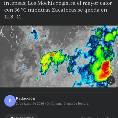
intensas; Los Mochis registra el mayor calor
con 36 °C mientras Zacatecas se queda en
12.8 °C.
i
Redacción
R
21 de junio de 2026
·
04:01 a.m.
·
3
min de lectura