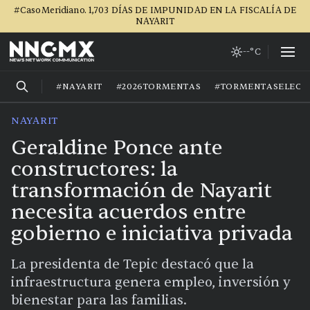
#CasoMeridiano. 1,703 DÍAS DE IMPUNIDAD EN LA FISCALÍA DE
NAYARIT
--°C
#NAYARIT
#2026TORMENTAS
#TORMENTASELECT
NAYARIT
Geraldine Ponce ante
constructores: la
transformación de Nayarit
necesita acuerdos entre
gobierno e iniciativa privada
La presidenta de Tepic destacó que la
infraestructura genera empleo, inversión y
bienestar para las familias.