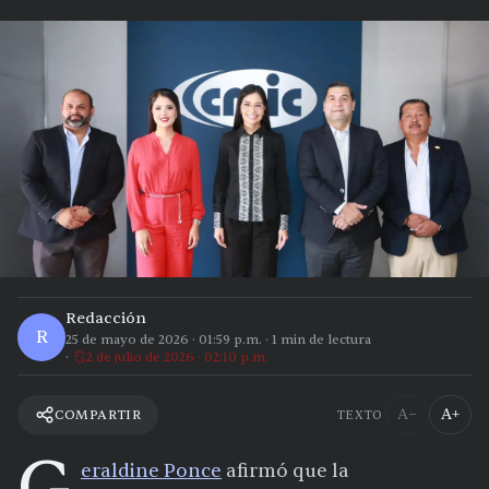
Redacción
R
25 de mayo de 2026
·
01:59 p.m.
·
1
min de lectura
2 de julio de 2026 · 02:10 p.m.
A−
A+
COMPARTIR
TEXTO
G
eraldine Ponce
afirmó que la