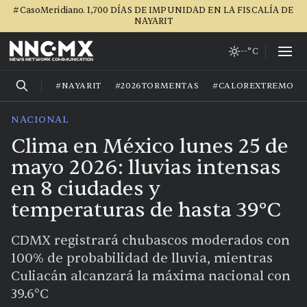
#CasoMeridiano. 1,700 DÍAS DE IMPUNIDAD EN LA FISCALÍA DE
NAYARIT
--°C
#NAYARIT
#2026TORMENTAS
#CALOREXTREMO
NACIONAL
Clima en México lunes 25 de
mayo 2026: lluvias intensas
en 8 ciudades y
temperaturas de hasta 39°C
CDMX registrará chubascos moderados con
100% de probabilidad de lluvia, mientras
Culiacán alcanzará la máxima nacional con
39.6°C