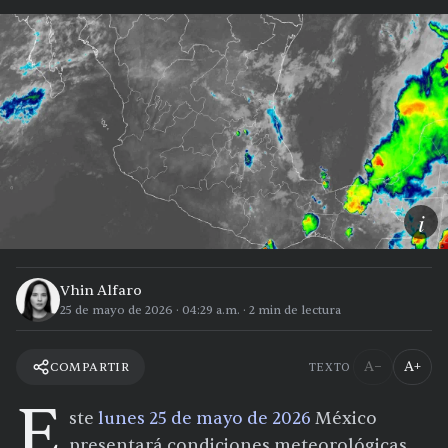
i
Vhin Alfaro
25 de mayo de 2026
·
04:29 a.m.
·
2
min de lectura
A−
A+
COMPARTIR
TEXTO
E
ste
lunes 25 de mayo de 2026
México
presentará condiciones meteorológicas