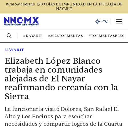
#CasoMeridiano. 1,703 DÍAS DE IMPUNIDAD EN LA FISCALÍA DE
NAYARIT
--°C
#NAYARIT
#2026TORMENTAS
#TORMENTASELECT
NAYARIT
Elizabeth López Blanco
trabaja en comunidades
alejadas de El Nayar
reafirmando cercanía con la
Sierra
La funcionaria visitó Dolores, San Rafael El
Alto y Los Encinos para escuchar
necesidades y compartir logros de la Cuarta