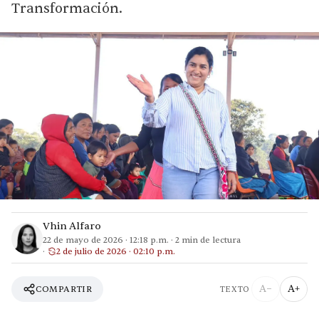
Transformación.
Vhin Alfaro
22 de mayo de 2026
·
12:18 p.m.
·
2
min de lectura
2 de julio de 2026 · 02:10 p.m.
A−
A+
COMPARTIR
TEXTO