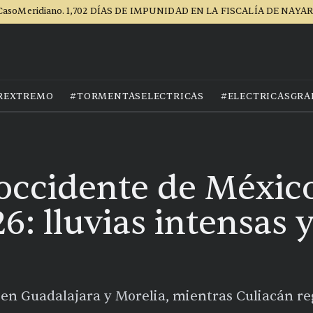
CasoMeridiano. 1,702 DÍAS DE IMPUNIDAD EN LA FISCALÍA DE NAYAR
REXTREMO
#TORMENTASELECTRICAS
#ELECTRICASGRA
 occidente de México
6: lluvias intensas 
 en Guadalajara y Morelia, mientras Culiacán r