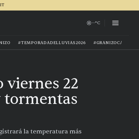
IT
--°C
NIZO
#TEMPORADADELLUVIAS2026
#GRANIZOCALOR
 viernes 22
y tormentas
egistrará la temperatura más