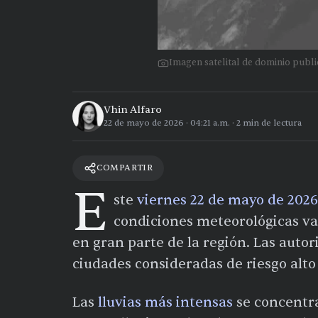
Imagen satelital de dominio pub
Vhin Alfaro
22 de mayo de 2026
·
04:21 a.m.
·
2
min de lectura
COMPARTIR
E
ste
viernes 22 de mayo de 2026
condiciones meteorológicas va
en gran parte de la región. Las autor
ciudades consideradas de riesgo alto
Las
lluvias más intensas
se concentr