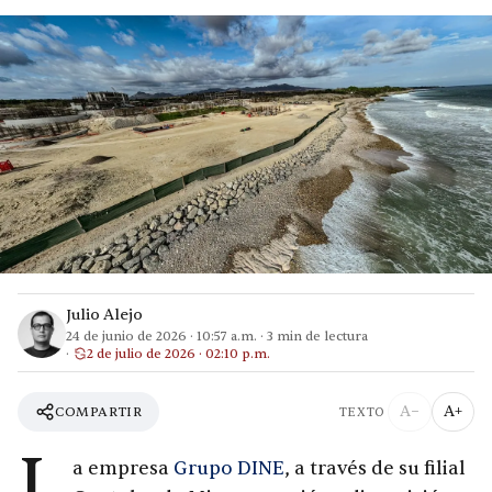
Julio Alejo
24 de junio de 2026
·
10:57 a.m.
·
3
min de lectura
2 de julio de 2026 · 02:10 p.m.
A−
A+
COMPARTIR
TEXTO
L
a empresa
Grupo DINE
, a través de su filial