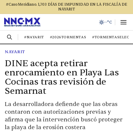
#CasoMeridiano. 1,703 DÍAS DE IMPUNIDAD EN LA FISCALÍA DE
NAYARIT
--°C
#NAYARIT
#2026TORMENTAS
#TORMENTASELECT
NAYARIT
DINE acepta retirar
enrocamiento en Playa Las
Cocinas tras revisión de
Semarnat
La desarrolladora defiende que las obras
contaron con autorizaciones previas y
afirma que la intervención buscó proteger
la playa de la erosión costera