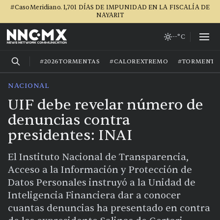
#CasoMeridiano. 1,701 DÍAS DE IMPUNIDAD EN LA FISCALÍA DE
NAYARIT
--°C
#2026TORMENTAS
#CALOREXTREMO
#TORMENTA
NACIONAL
UIF debe revelar número de
denuncias contra
presidentes: INAI
El Instituto Nacional de Transparencia,
Acceso a la Información y Protección de
Datos Personales instruyó a la Unidad de
Inteligencia Financiera dar a conocer
cuantas denuncias ha presentado en contra