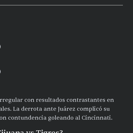
)
)
rregular con resultados contrastantes en
les. La derrota ante Juárez complicó su
ron contundencia goleando al Cincinnati.
ijuana vs Tigres?