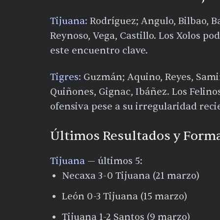
Tijuana:
Rodríguez; Angulo, Bilbao, B
Reynoso, Vega, Castillo. Los Xolos p
este encuentro clave.
Tigres:
Guzmán; Aquino, Reyes, Samir,
Quiñones, Gignac, Ibáñez. Los Felin
ofensiva pese a su irregularidad reci
Últimos Resultados y Forma
Tijuana
— últimos 5:
Necaxa 3-0 Tijuana (21 marzo)
León 0-3 Tijuana (15 marzo)
Tijuana 1-2 Santos (9 marzo)