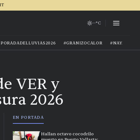
IT
--°C
PORADADELLUVIAS2026
#GRANIZOCALOR
#NAYARIT
nde VER y
sura 2026
EN PORTADA
Hallan octavo cocodrilo
muerto en Puerto Vallarta;