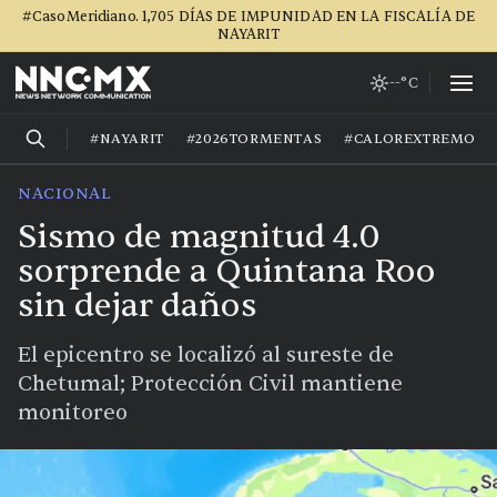
#CasoMeridiano. 1,705 DÍAS DE IMPUNIDAD EN LA FISCALÍA DE
NAYARIT
--°C
#NAYARIT
#2026TORMENTAS
#CALOREXTREMO
NACIONAL
Sismo de magnitud 4.0
sorprende a Quintana Roo
sin dejar daños
El epicentro se localizó al sureste de
Chetumal; Protección Civil mantiene
monitoreo