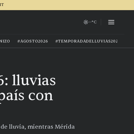
IT
--°C
NIZO
#AGOSTO2026
#TEMPORADADELLUVIAS2026
#G
: lluvias
país con
de lluvia, mientras Mérida