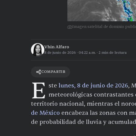
Imagen satelital de dominio pub
Vhin Alfaro
8 de junio de 2026
·
04:22 a.m.
·
2
min de lectura
COMPARTIR
E
ste
lunes, 8 de junio de 2026
, 
meteorológicas contrastantes c
territorio nacional, mientras el nor
de México
encabeza las zonas con ma
de probabilidad de lluvia y acumula