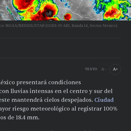
lico: NOAA/NESDIS/STAR (GOES-19 ABI, Banda 14, Sector Mexico).
A−
A+
TEXTO
México presentará condiciones
on lluvias intensas en el centro y sur del
oeste mantendrá cielos despejados.
Ciudad
yor riesgo meteorológico al registrar 100%
dos de 18.4 mm.