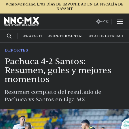
#CasoMeridiano. 1,703 DÍAS DE IMPUNIDAD EN LA FISCALÍA DE
NAYARIT
--°C
#NAYARIT
#2026TORMENTAS
#CALOREXTREMO
DEPORTES
Pachuca 4-2 Santos:
Resumen, goles y mejores
momentos
Resumen completo del resultado de
Pachuca vs Santos en Liga MX