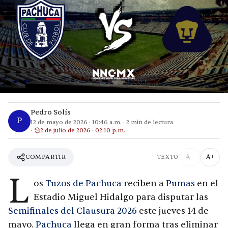
Pedro Solís
P
12 de mayo de 2026
·
10:46 a.m.
·
2
min de lectura
2 de julio de 2026 · 02:10 p.m.
A−
A+
COMPARTIR
TEXTO
L
os
Tuzos de Pachuca
reciben a
Pumas
en el
Estadio Miguel Hidalgo para disputar las
Semifinales del Clausura 2026
este jueves 14 de
mayo.
Pachuca
llega en gran forma tras eliminar