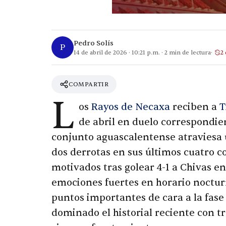
Pedro Solís
P
14 de abril de 2026
·
10:21 p.m.
·
2
min de lectura
2 
COMPARTIR
L
os
Rayos de Necaxa
reciben a
T
de abril en duelo correspondie
conjunto aguascalentense atraviesa 
dos derrotas en sus últimos cuatro 
motivados tras golear 4-1 a Chivas e
emociones fuertes en horario noctu
puntos importantes de cara a la fase 
dominado el historial reciente con tr