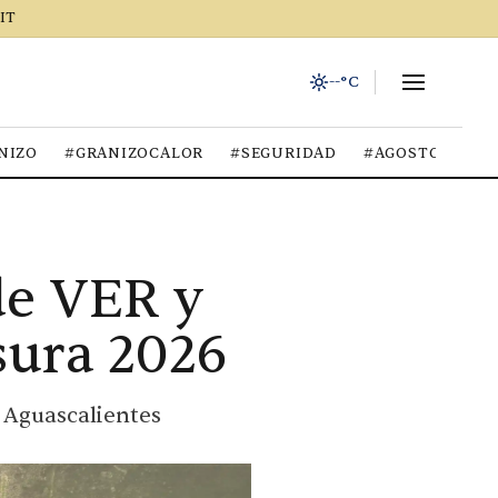
IT
--°C
NIZO
#GRANIZOCALOR
#SEGURIDAD
#AGOSTO2026
de VER y
sura 2026
n Aguascalientes