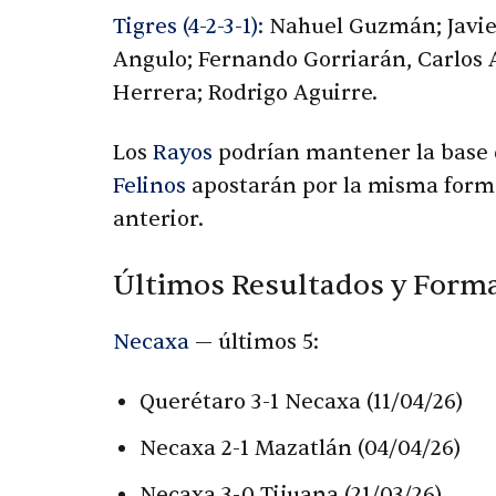
Tigres (4-2-3-1):
Nahuel Guzmán; Javier
Angulo; Fernando Gorriarán, Carlos A
Herrera; Rodrigo Aguirre.
Los
Rayos
podrían mantener la base 
Felinos
apostarán por la misma forma
anterior.
Últimos Resultados y Forma
Necaxa
— últimos 5:
Querétaro 3-1 Necaxa (11/04/26)
Necaxa 2-1 Mazatlán (04/04/26)
Necaxa 3-0 Tijuana (21/03/26)