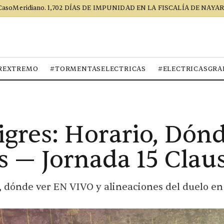
CasoMeridiano. 1,702 DÍAS DE IMPUNIDAD EN LA FISCALÍA DE NAYAR
REXTREMO
#TORMENTASELECTRICAS
#ELECTRICASGRA
igres: Horario, Dón
s — Jornada 15 Clau
o, dónde ver EN VIVO y alineaciones del duelo e