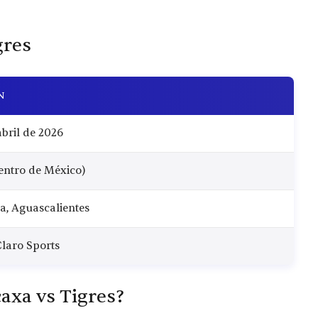
gres
N
bril de 2026
entro de México)
ia, Aguascalientes
Claro Sports
axa vs Tigres?