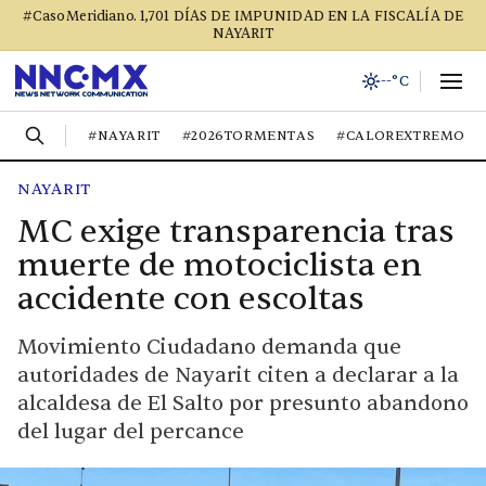
#CasoMeridiano. 1,701 DÍAS DE IMPUNIDAD EN LA FISCALÍA DE
NAYARIT
--°C
#NAYARIT
#2026TORMENTAS
#CALOREXTREMO
NAYARIT
MC exige transparencia tras
muerte de motociclista en
accidente con escoltas
Movimiento Ciudadano demanda que
autoridades de Nayarit citen a declarar a la
alcaldesa de El Salto por presunto abandono
del lugar del percance