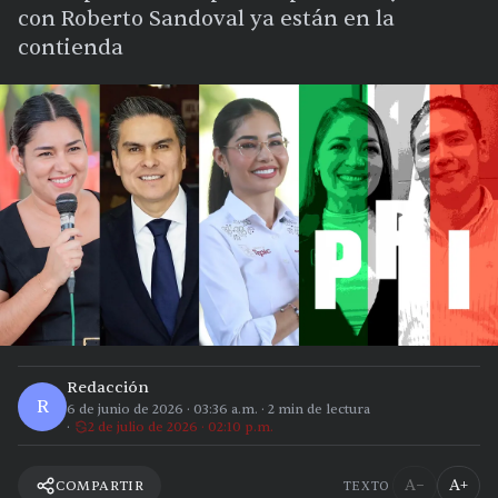
con Roberto Sandoval ya están en la
contienda
Redacción
R
6 de junio de 2026
·
03:36 a.m.
·
2
min de lectura
2 de julio de 2026 · 02:10 p.m.
A−
A+
COMPARTIR
TEXTO