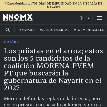
#CasoMeridiano. 1,703 DÍAS DE IMPUNIDAD EN LA FISCALÍA DE
NAYARIT
--°C
#NAYARIT
#2026TORMENTAS
#TORMENTASELECT
NAYARIT
Los priistas en el arroz; estos
son los 5 candidatos de la
coalición MORENA-PVEM-
PT que buscarán la
gubernatura de Nayarit en el
2027
Morena define las reglas de la interna, pero
dos expriistas con pasado polémico y nexos