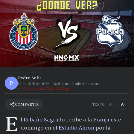
Pedro Solís
P
14 de abril de 2026
·
10:21 p.m.
·
2
min de lectura
2 de julio de 2026 · 02:10 p.m.
A−
A+
COMPARTIR
TEXTO
E
l
Rebaño Sagrado
recibe a la
Franja
este
domingo en el
Estadio Akron
por la