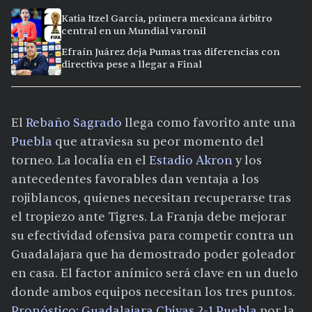
Katia Itzel García, primera mexicana árbitro
central en un Mundial varonil
Efraín Juárez deja Pumas tras diferencias con
directiva pese a llegar a Final
El
Rebaño Sagrado
llega como favorito ante una
Puebla
que atraviesa su peor momento del
torneo. La localía en el
Estadio Akron
y los
antecedentes favorables dan ventaja a los
rojiblancos, quienes necesitan recuperarse tras
el tropiezo ante Tigres. La Franja debe mejorar
su efectividad ofensiva para competir contra un
Guadalajara que ha demostrado poder goleador
en casa. El factor anímico será clave en un duelo
donde ambos equipos necesitan los tres puntos.
Pronóstico: Guadalajara Chivas 2-1 Puebla
por la