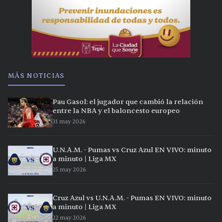
MÁS NOTICIAS
Pau Gasol: el jugador que cambió la relación
entre la NBA y el baloncesto europeo
31 may 2026
U.N.A.M. - Pumas vs Cruz Azul EN VIVO: minuto
a minuto | Liga MX
25 may 2026
Cruz Azul vs U.N.A.M. - Pumas EN VIVO: minuto
a minuto | Liga MX
22 may 2026