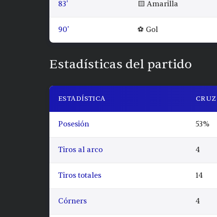
83'
🟨 Amarilla
90'
⚽ Gol
Estadísticas del partido
ESTADÍSTICA
CRUZ
Posesión
53%
Tiros al arco
4
Tiros totales
14
Córners
4