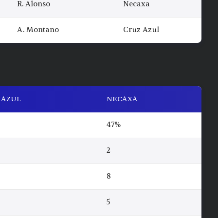
R. Alonso
Necaxa
A. Montano
Cruz Azul
 AZUL
NECAXA
47%
2
8
5