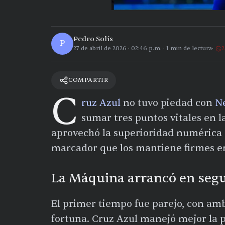
Pedro Solís
P
27 de abril de 2026
·
02:46 p.m.
·
1
min de lectura
2
COMPARTIR
C
ruz Azul
no tuvo piedad con
N
sumar tres puntos vitales en l
aprovechó la superioridad numérica 
marcador que los mantiene firmes en 
La Máquina arrancó en seg
El primer tiempo fue parejo, con amb
fortuna. Cruz Azul manejó mejor la p