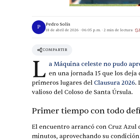
Pedro Solís
P
18 de abril de 2026
·
06:05 p.m.
·
2
min de lectura
COMPARTIR
L
a Máquina celeste no pudo apro
en una jornada 15 que los deja 
primeros lugares del
Clausura 2026
.
valioso del Coloso de Santa Úrsula.
Primer tiempo con todo def
El encuentro arrancó con Cruz Azul 
minutos, aprovechando su condición d