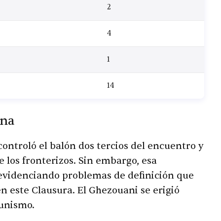
2
4
1
14
ina
ntroló el balón dos tercios del encuentro y
 los fronterizos. Sin embargo, esa
 evidenciando problemas de definición que
 este Clausura. El Ghezouani se erigió
tunismo.