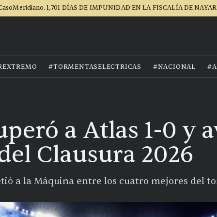
CasoMeridiano. 1,701 DÍAS DE IMPUNIDAD EN LA FISCALÍA DE NAYAR
REXTREMO
#TORMENTASELECTRICAS
#NACIONAL
#A
peró a Atlas 1-0 y 
 del Clausura 2026
tió a la Máquina entre los cuatro mejores del t