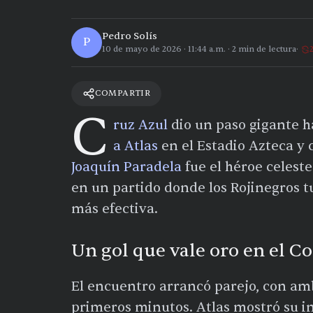
Pedro Solís
P
10 de mayo de 2026
·
11:44 a.m.
·
2
min de lectura
COMPARTIR
C
ruz Azul
dio un paso gigante ha
a Atlas
en el Estadio Azteca y cl
Joaquín Paradela
fue el héroe celeste
en un partido donde los Rojinegros t
más efectiva.
Un gol que vale oro en el C
El encuentro arrancó parejo, con am
primeros minutos. Atlas mostró su i