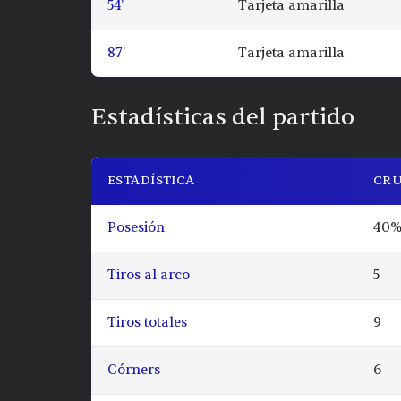
54'
Tarjeta amarilla
87'
Tarjeta amarilla
Estadísticas del partido
ESTADÍSTICA
CRU
Posesión
40
Tiros al arco
5
Tiros totales
9
Córners
6