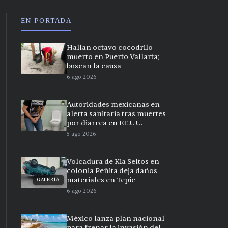
EN PORTADA
Hallan octavo cocodrilo
muerto en Puerto Vallarta;
buscan la causa
6 ago 2026
Autoridades mexicanas en
alerta sanitaria tras muertes
por diarrea en EE.UU.
5 ago 2026
Volcadura de Kia Seltos en
colonia Peñita deja daños
materiales en Tepic
GALERÍA
6 ago 2026
México lanza plan nacional
para frenar la invasión del