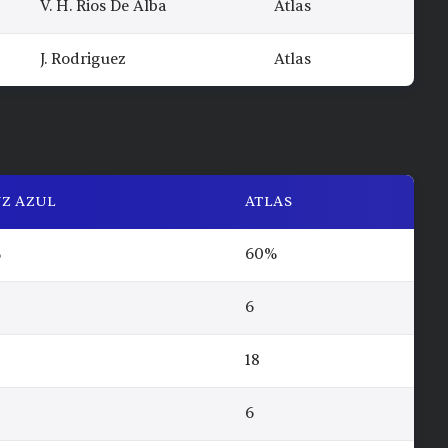
V. H. Rios De Alba
Atlas
J. Rodriguez
Atlas
Z AZUL
ATLAS
%
60%
6
18
6