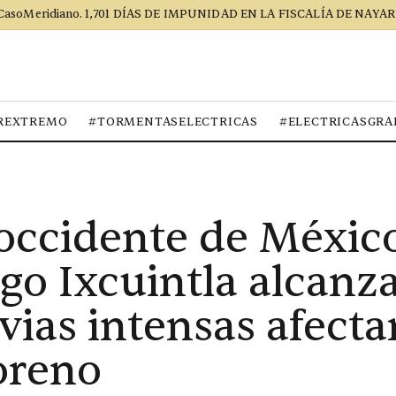
CasoMeridiano. 1,701 DÍAS DE IMPUNIDAD EN LA FISCALÍA DE NAYAR
REXTREMO
#TORMENTASELECTRICAS
#ELECTRICASGRA
 occidente de México
go Ixcuintla alcanza
vias intensas afecta
oreno