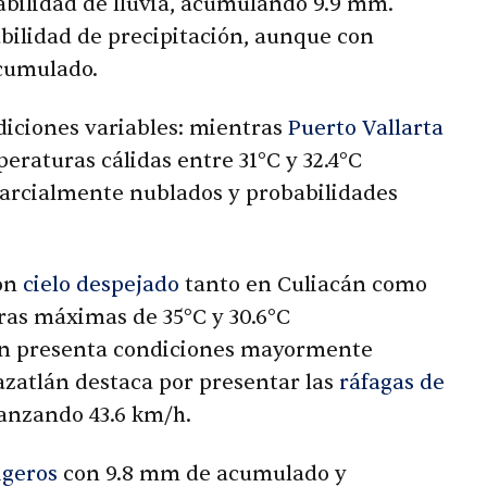
bilidad de lluvia, acumulando 9.9 mm.
bilidad de precipitación, aunque con
acumulado.
diciones variables: mientras
Puerto Vallarta
raturas cálidas entre 31°C y 32.4°C
parcialmente nublados y probabilidades
con
cielo despejado
tanto en Culiacán como
ras máximas de 35°C y 30.6°C
én presenta condiciones mayormente
zatlán destaca por presentar las
ráfagas de
canzando 43.6 km/h.
igeros
con 9.8 mm de acumulado y