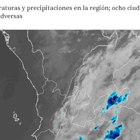
turas y precipitaciones en la región; ocho ciud
adversas